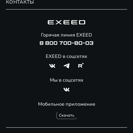
КОНТАКТЫ
Сервис
Специальные предложения
Технологии EXEED
Гарантия EXEED
Корпоративным клиентам
Знаковые клиенты EXEED
Помощь на дорогах
Онлайн-магазин аксессуаров
Горячая линия EXEED
Специальные предложения
8 800 700-80-03
EXEED в соцсетях
Мы в соцсетях
Мобильное приложение