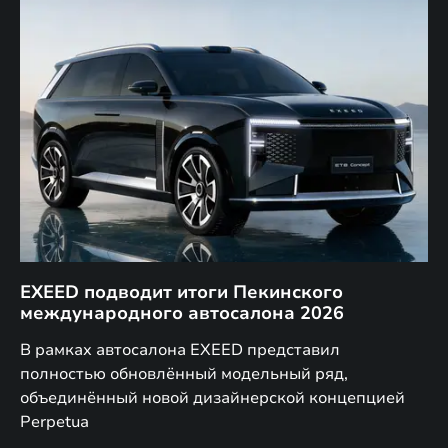
EXEED подводит итоги Пекинского
Д
международного автосалона 2026
E
в
а,
В рамках автосалона EXEED представил
EX
полностью обновлённый модельный ряд,
по
объединённый новой дизайнерской концепцией
(н
Perpetua
Co