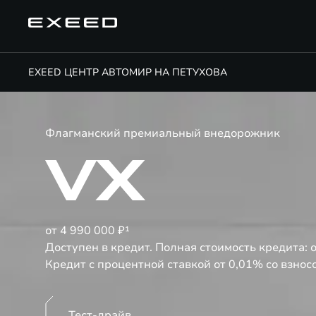
EXEED ЦЕНТР АВТОМИР НА ПЕТУХОВА
Флагманский премиальный внедорожник
VX
от 4 990 000 ₽¹
Доступен в кредит. Полная стоимость кредита: 
Кредит с процентной ставкой от 0,01% со взносо
Тест-драйв