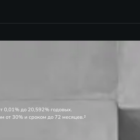
от 0,01% до 20,592% годовых.
м от 30% и сроком до 72 месяцев.²