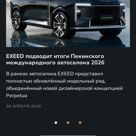
EXEED подводит итоги Пекинского
Д
международного автосалона 2026
E
в
а,
В рамках автосалона EXEED представил
EX
полностью обновлённый модельный ряд,
по
объединённый новой дизайнерской концепцией
(н
Perpetua
Co
28 АПРЕЛЯ 2026
24