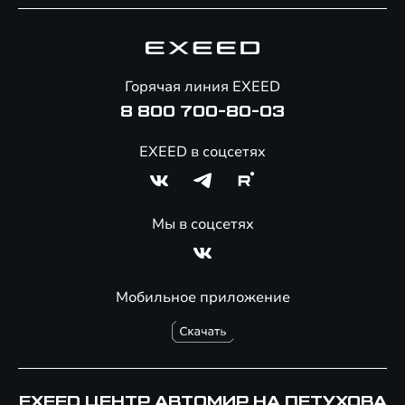
Специальные предложения
Технологии EXEED
Гарантия EXEED
Корпоративным клиентам
Знаковые клиенты EXEED
Помощь на дорогах
Онлайн-магазин аксессуаров
Горячая линия EXEED
Специальные предложения
8 800 700-80-03
EXEED в соцсетях
Мы в соцсетях
Мобильное приложение
EXEED ЦЕНТР АВТОМИР НА ПЕТУХОВА