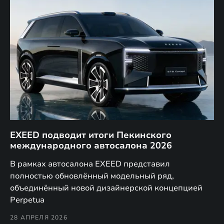
EXEED подводит итоги Пекинского
Д
международного автосалона 2026
E
в
а,
В рамках автосалона EXEED представил
EX
полностью обновлённый модельный ряд,
по
объединённый новой дизайнерской концепцией
(н
Perpetua
Co
28 АПРЕЛЯ 2026