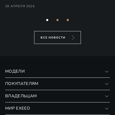
Co
28 АПРЕЛЯ 2026
24
ВСЕ НОВОСТИ
МОДЕЛИ
VX
ПОКУПАТЕЛЯМ
RX
Записаться на тест-драйв
ВЛАДЕЛЬЦАМ
Финансовые программы
Личный кабинет
МИР EXEED
Страхование
Записаться на сервис