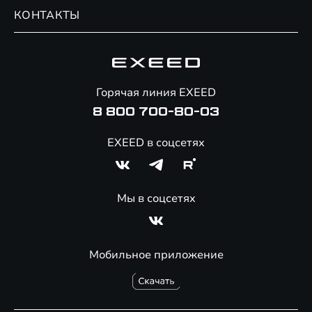
Обмен / Trade-in
Новости и события
КОНТАКТЫ
Сервис
Специальные предложения
Технологии EXEED
Гарантия EXEED
Корпоративным клиентам
Знаковые клиенты EXEED
Помощь на дорогах
Онлайн-магазин аксессуаров
Горячая линия EXEED
Специальные предложения
8 800 700-80-03
EXEED в соцсетях
Мы в соцсетях
Мобильное приложение