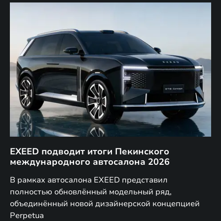
EXEED подводит итоги Пекинского
Д
международного автосалона 2026
E
в
а,
В рамках автосалона EXEED представил
EX
полностью обновлённый модельный ряд,
по
объединённый новой дизайнерской концепцией
(н
Perpetua