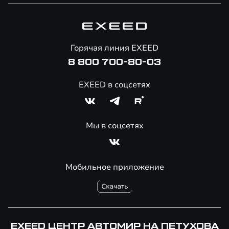
Специальные предложения
Технологии EXEED
Гарантия EXEED
Корпоративным клиентам
Знаковые клиенты EXEED
Помощь на дорогах
Онлайн-магазин аксессуаров
Горячая линия EXEED
Специальные предложения
8 800 700-80-03
EXEED в соцсетях
Мы в соцсетях
Мобильное приложение
EXEED ЦЕНТР АВТОМИР НА ПЕТУХОВА