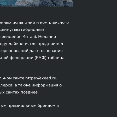
енных испытаний и комплексного
родвинутым гибридным
левидения Китая). Недавно
льду Байкала», где предпринял
 соревнований дают основания
льной федерации (РАФ) таблица
льном сайте
https://exeed.ru
.
илеров, а также информация о
х сайтах позднее.
ным премиальным брендом в