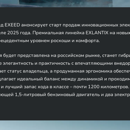
д EXEED анонсирует старт продаж инновационных элек
еле 2025 года. Премиальная линейка EXLANTIX на новых
прецедентным уровнем роскоши и комфорта.
я будет представлена на российском рынке, станет ги
е элегантность и практичность с впечатляющими внед
ет статус владельца, а продуманная эргономика обесп
длагает идеальный баланс между динамикой и проходи
и лучший запас хода в классе – почти 1200 километров
ающей 1,5-литровый бензиновый двигатель и два элект