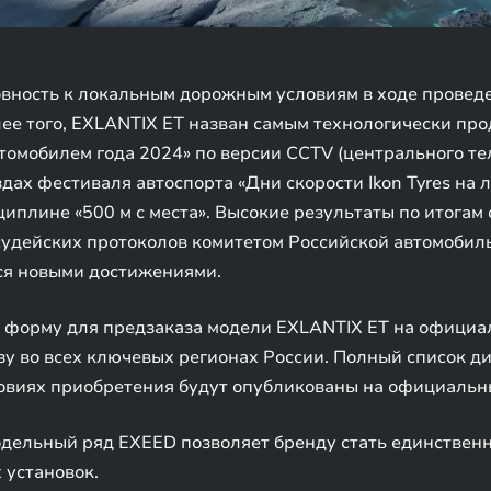
овность к локальным дорожным условиям в ходе провед
лее того, EXLANTIX ET назван самым технологически п
втомобилем года 2024» по версии CCTV (центрального те
дах фестиваля автоспорта «Дни скорости Ikon Tyres на 
циплине «500 м с места». Высокие результаты по итогам
 судейских протоколов комитетом Российской автомоби
ся новыми достижениями.
т форму для предзаказа модели EXLANTIX ET на официа
зу во всех ключевых регионах России. Полный список д
овиях приобретения будут опубликованы на официальны
дельный ряд EXEED позволяет бренду стать единствен
 установок.