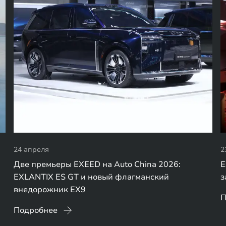
24 апреля
2
Две премьеры EXEED на Auto China 2026:
E
EXLANTIX ES GT и новый флагманский
з
внедорожник EX9
П
Подробнее