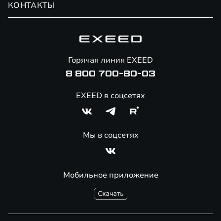
КОНТАКТЫ
Сервис
Специальные предложения
Технологии EXEED
Гарантия EXEED
Корпоративным клиентам
Знаковые клиенты EXEED
Помощь на дорогах
Онлайн-магазин аксессуаров
Горячая линия EXEED
Специальные предложения
8 800 700-80-03
EXEED в соцсетях
Мы в соцсетях
Мобильное приложение