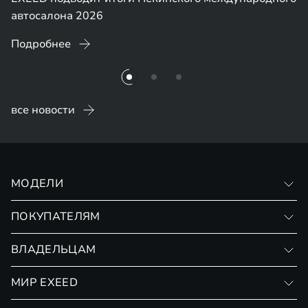
автосалона 2026
Подробнее
все новости
МОДЕЛИ
VX
ПОКУПАТЕЛЯМ
RX
Записаться на тест-драйв
ВЛАДЕЛЬЦАМ
Финансовые программы
Личный кабинет
МИР EXEED
Страхование
Записаться на сервис
Обмен / Trade-in
Новости и события