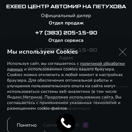
EXEED ЦЕНТР АВТОМИР НА ПЕТУХОВА
Официальный дилер
Отдел продаж
+7 (383) 205-15-90
Отдел сервиса
Мы используем Cookies
+7 (383) 205-15-90
Адрес
Используя сайт, вы соглашаетесь с
политикой обработки
Новосибирск, улица Петухова, 87
данных
и использованием cookies вашего браузера.
Cookies можно отключить в любой момент в настройках
браузера. Для обеспечения оптимальной работы и
улучшения пользовательского опыта на сайте могут
использоваться системы веб-аналитики (в том числе
Яндекс.Метрика). Продолжая использование сайта, Вы
© 2026 EXEED ЦЕНТР АВТОМИР НА ПЕТУХОВА
соглашаетесь с применением указанных технологий и
размещением cookie-файлов.
Правовая информация
Понятно
Сделано в ПЕРКС