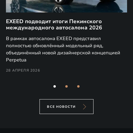
EXEED подводит итоги Пекинского
Д
международного автосалона 2026
E
в
а,
В рамках автосалона EXEED представил
EX
полностью обновлённый модельный ряд,
по
объединённый новой дизайнерской концепцией
(н
Perpetua
Co
28 АПРЕЛЯ 2026
24
ВСЕ НОВОСТИ