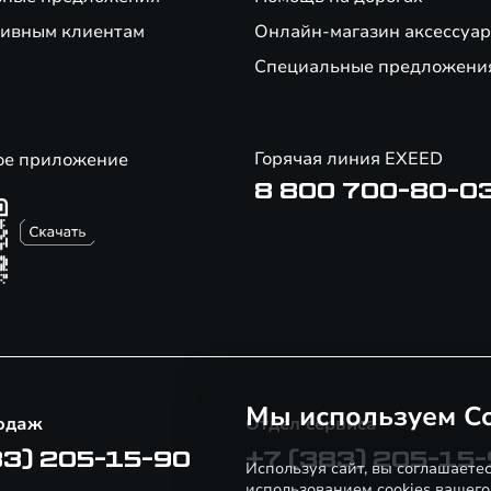
ивным клиентам
Онлайн-магазин аксессуар
Специальные предложени
Горячая линия EXEED
ое приложение
8 800 700-80-0
Мы используем Co
одаж
Отдел сервиса
83) 205-15-90
+7 (383) 205-15
Используя сайт, вы соглашаете
использованием cookies вашего