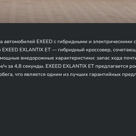
а автомобилей EXEED с гибридными и электрическими 
л EXEED EXLANTIX ET — гибридный кроссовер, сочетающ
мощные внедорожные характеристики: запас хода почти
0 км/ч за 4,8 секунды. EXEED EXLANTIX ET предлагается 
робега, что является одним из лучших гарантийных пре