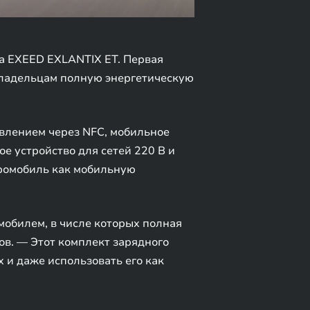
а EXEED EXLANTIX ET. Первая
владельцам полную энергетическую
влением через NFC, мобильное
е устройство для сетей 220 В и
тромобиль как мобильную
обилем, в числе которых полная
в. — Этот комплект зарядного
 и даже использовать его как