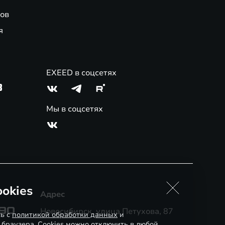
ов
я
EXEED в соцсетях
3
Мы в соцсетях
okies
Адрес
-90
Новосибирск, улица Петухова, 87
сь с
политикой обработки данных
и
 браузера. Cookies можно отключить в любой