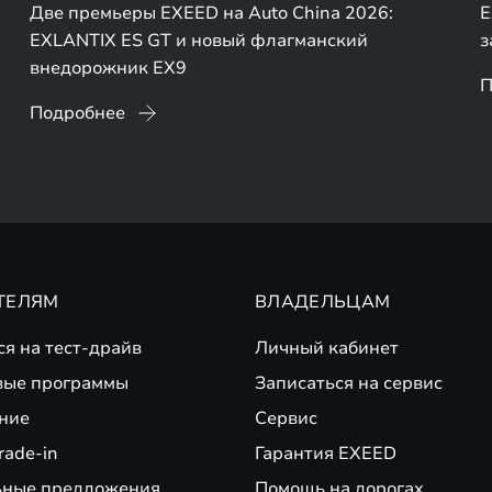
Две премьеры EXEED на Auto China 2026:
E
EXLANTIX ES GT и новый флагманский
з
внедорожник EX9
П
Подробнее
ТЕЛЯМ
ВЛАДЕЛЬЦАМ
ся на тест-драйв
Личный кабинет
вые программы
Записаться на сервис
ние
Сервис
rade-in
Гарантия EXEED
ьные предложения
Помощь на дорогах