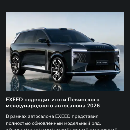
EXEED подводит итоги Пекинского
Д
международного автосалона 2026
E
в
а,
В рамках автосалона EXEED представил
EX
полностью обновлённый модельный ряд,
по