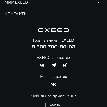
МИР EXEED
Страхование
Записаться на сервис
Обмен / Trade-in
Новости и события
КОНТАКТЫ
Сервис
Специальные предложения
Технологии EXEED
Гарантия EXEED
Корпоративным клиентам
Знаковые клиенты EXEED
Помощь на дорогах
Онлайн-магазин аксессуаров
Горячая линия EXEED
Специальные предложения
8 800 700-80-03
EXEED в соцсетях
Мы в соцсетях
Мобильное приложение