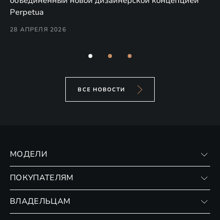
объединённый новой дизайнерской концепцией
(н
Perpetua
Co
28 АПРЕЛЯ 2026
24
ВСЕ НОВОСТИ
МОДЕЛИ
VX
ПОКУПАТЕЛЯМ
RX
Записаться на тест-драйв
ВЛАДЕЛЬЦАМ
Финансовые программы
Личный кабинет