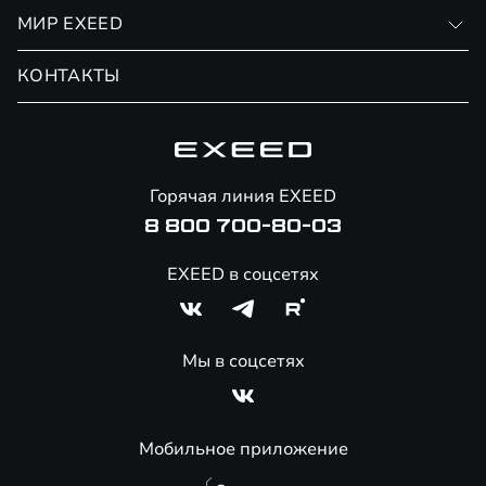
Личный кабинет
МИР EXEED
Страхование
Записаться на сервис
Обмен / Trade-in
Новости и события
КОНТАКТЫ
Сервис
Специальные предложения
Технологии EXEED
Гарантия EXEED
Корпоративным клиентам
Знаковые клиенты EXEED
Помощь на дорогах
Онлайн-магазин аксессуаров
Горячая линия EXEED
Специальные предложения
8 800 700-80-03
EXEED в соцсетях
Мы в соцсетях
Мобильное приложение