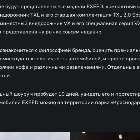
е будут представлены все модели EXEED: компактный к
дорожник TXL и его старшая комплектация TXL 2.0 Sport
миместный внедорожник VX и его специальная серия VX 
ла представлена на рынке совсем недавно.
познакомиться с философией бренда, оценить премиальн
омиссную технологичность автомобилей, и просто прове
орячим кофе и различными развлечениями. Отдельные а
етей.
ный шоурум пробудет 10 дней, увидеть его и протестир
мобилей EXEED можно на территории парка «Краснодар»