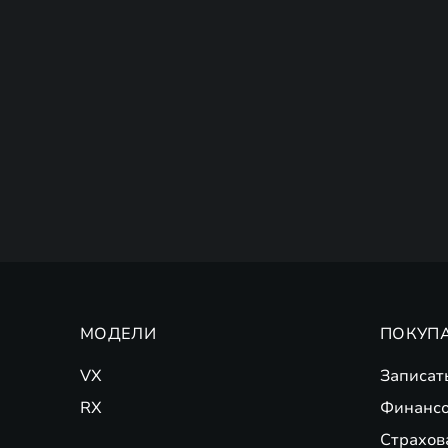
МОДЕЛИ
ПОКУП
VX
Записат
RX
Финансо
Страхов