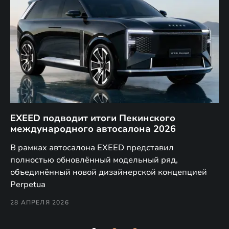
EXEED подводит итоги Пекинского
Д
международного автосалона 2026
E
в
а,
В рамках автосалона EXEED представил
EX
полностью обновлённый модельный ряд,
по
объединённый новой дизайнерской концепцией
(н
Perpetua
Co
28 АПРЕЛЯ 2026
24