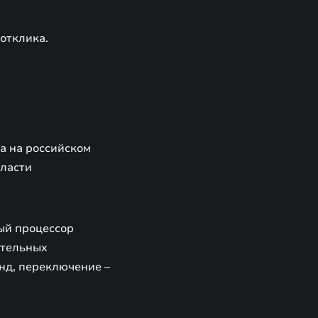
отклика.
а на российском
бласти
ый процессор
ительных
унд, переключение –