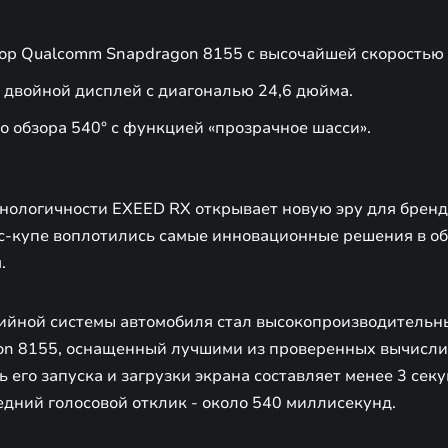
р Qualcomm Snapdragon 8155 с высочайшей скоростью 
 двойной дисплей с диагональю 24,6 дюйма.
о обзора 540° с функцией «прозрачное шасси».
хнологичности EXEED RX открывает новую эру для бренд
сс-купе воплотились самые инновационные решения в о
.
йной системы автомобиля стал высокопроизводительн
on 8155, оснащенный лучшими из проверенных вычисл
ь его запуска и загрузки экрана составляет менее 3 сек
едний голосовой отклик - около 540 миллисекунд.