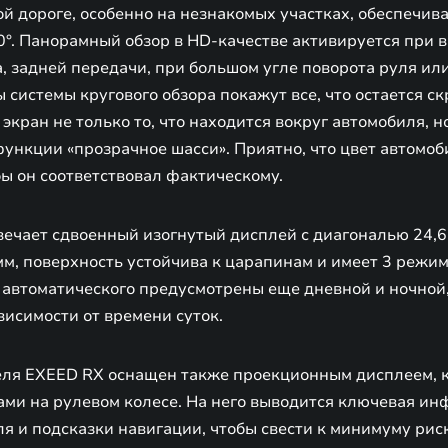
й дороге, особенно на незнакомых участках, обеспечива
40°. Панорамный обзор в HD-качестве активируется при
а, задней передачи, при большом угле поворота руля и
 системы кругового обзора покажут все, что остается ск
 экран не только то, что находится вокруг автомобиля, н
функции «прозрачное шасси». Приятно, что цвет автомо
ы он соответствовал фактическому.
вечает сдвоенный изогнутый дисплей с диагональю 24,6
мм, поверхность устойчива к царапинам и имеет 3 режи
 автоматического предусмотрены еще дневной и ночной
исимости от времени суток.
еля EXEED RX оснащен также проекционным дисплеем, 
ами на рулевом колесе. На него выводится ключевая ин
 и подсказки навигации, чтобы свести к минимуму риск