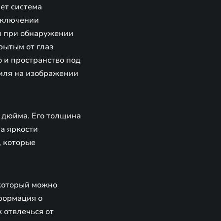
ет система
 включении
ли при обнаружении
рытым от глаз
о и пространство под
биля на изображении
 дюйма. Его толщина
ма яркости
, которые
который можно
формация о
 отвлечься от