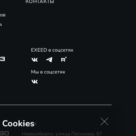
КОНТАКТЫ
ов
я
EXEED в соцсетях
03
Мы в соцсетях
 Cookies
Адрес
-90
Новосибирск, улица Петухова, 87