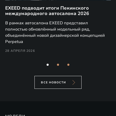
EXEED подводит итоги Пекинского
Д
международного автосалона 2026
E
в
а,
В рамках автосалона EXEED представил
EX
полностью обновлённый модельный ряд,
по
объединённый новой дизайнерской концепцией
(н
Perpetua
Co
28 АПРЕЛЯ 2026
24
ВСЕ НОВОСТИ