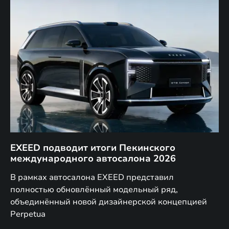
EXEED подводит итоги Пекинского
Д
международного автосалона 2026
E
в
а,
В рамках автосалона EXEED представил
EX
полностью обновлённый модельный ряд,
по
объединённый новой дизайнерской концепцией
(н
Perpetua
Co