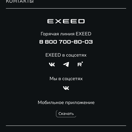
КОНТАКТЫ
Сервис
Специальные предложения
Технологии EXEED
Гарантия EXEED
Корпоративным клиентам
Знаковые клиенты EXEED
Помощь на дорогах
Онлайн-магазин аксессуаров
Горячая линия EXEED
Специальные предложения
8 800 700-80-03
EXEED в соцсетях
Мы в соцсетях
Мобильное приложение