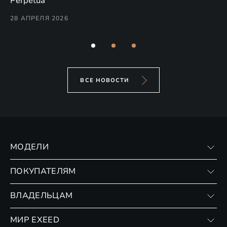
Perpetua
Co
28 АПРЕЛЯ 2026
24
ВСЕ НОВОСТИ
МОДЕЛИ
VX
ПОКУПАТЕЛЯМ
RX
Записаться на тест-драйв
ВЛАДЕЛЬЦАМ
Финансовые программы
Личный кабинет
МИР EXEED
Страхование