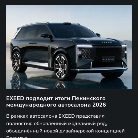
EXEED подводит итоги Пекинского
Д
международного автосалона 2026
E
в
а,
В рамках автосалона EXEED представил
EX
полностью обновлённый модельный ряд,
по
объединённый новой дизайнерской концепцией
(н