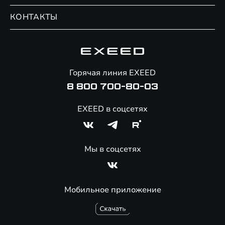
Записаться на сервис
Обмен / Trade-in
Новости и события
КОНТАКТЫ
Сервис
Специальные предложения
Технологии EXEED
Гарантия EXEED
Корпоративным клиентам
Знаковые клиенты EXEED
Помощь на дорогах
Онлайн-магазин аксессуаров
Горячая линия EXEED
Специальные предложения
8 800 700-80-03
EXEED в соцсетях
Мы в соцсетях
Мобильное приложение