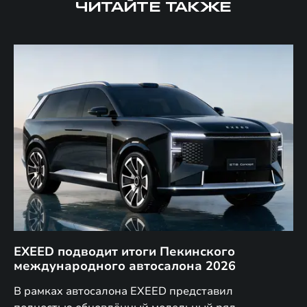
ЧИТАЙТЕ ТАКЖЕ
EXEED подводит итоги Пекинского
Д
международного автосалона 2026
E
в
а,
В рамках автосалона EXEED представил
EX