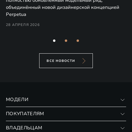
полностью обновлённый модельный ряд,
по
объединённый новой дизайнерской концепцией
(н
Perpetua
Co
28 АПРЕЛЯ 2026
24
ВСЕ НОВОСТИ
МОДЕЛИ
VX
ПОКУПАТЕЛЯМ
RX
Записаться на тест-драйв
ВЛАДЕЛЬЦАМ