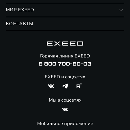
Финансовые программы
Личный кабинет
МИР EXEED
Страхование
Записаться на сервис
Обмен / Trade-in
Новости и события
КОНТАКТЫ
Сервис
Специальные предложения
Технологии EXEED
Гарантия EXEED
Корпоративным клиентам
Знаковые клиенты EXEED
Помощь на дорогах
Онлайн-магазин аксессуаров
Горячая линия EXEED
Специальные предложения
8 800 700-80-03
EXEED в соцсетях
Мы в соцсетях
Мобильное приложение