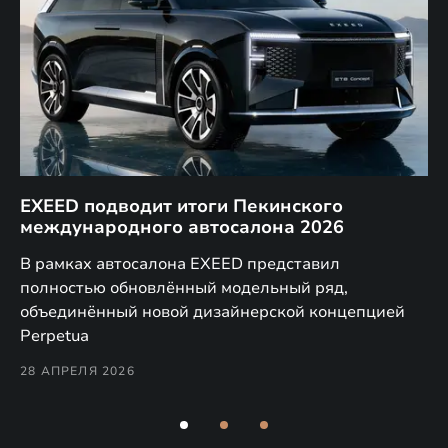
EXEED подводит итоги Пекинского
Д
международного автосалона 2026
E
в
а,
В рамках автосалона EXEED представил
EX
полностью обновлённый модельный ряд,
по
объединённый новой дизайнерской концепцией
(н
Perpetua
Co
28 АПРЕЛЯ 2026
24