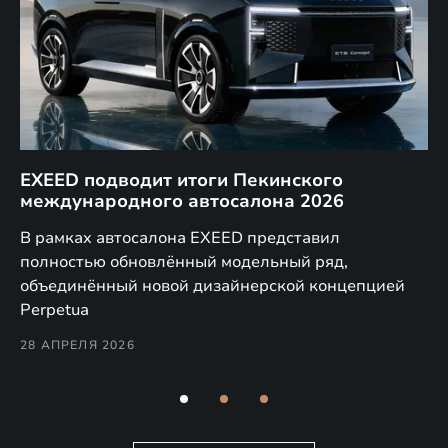
EXEED подводит итоги Пекинского
Д
международного автосалона 2026
E
в
а,
В рамках автосалона EXEED представил
EX
полностью обновлённый модельный ряд,
по
объединённый новой дизайнерской концепцией
(н
Perpetua
Co
28 АПРЕЛЯ 2026
24