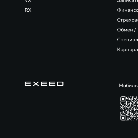
VX
Записат
RX
Финансо
Страхов
Обмен / 
Специал
Корпора
Мобиль