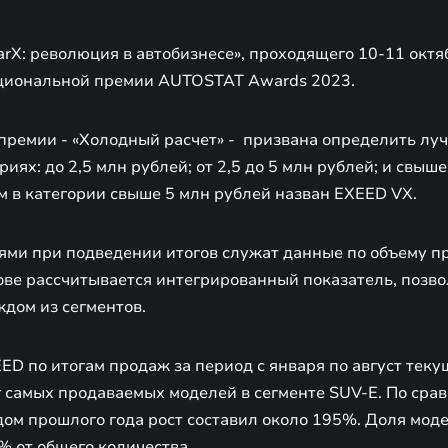
rX: революция в автобизнесе», проходящего 10-11 октя
ациональной премии AUTOSTAT Awards 2023.
премии - «Холодный расчет» - призвана определить лу
иях: до 2,5 млн рублей; от 2,5 до 5 млн рублей; и свыше
 в категории свыше 5 млн рублей назван EXEED VX.
ми при подведении итогов служат данные по объему п
нове рассчитывается интегрированный показатель, поз
ждом из сегментов.
D по итогам продаж за период с января по август теку
г самых продаваемых моделей в сегменте SUV-E. По сра
ом прошлого года рост составил около 195%. Доля моде
% от общего количества.