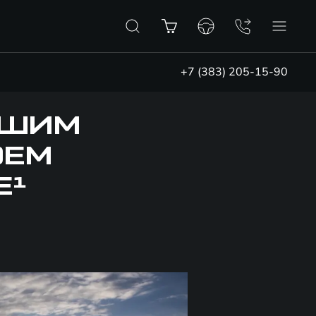
+7 (383) 205-15-90
ЧШИМ
ОЕМ
Е¹