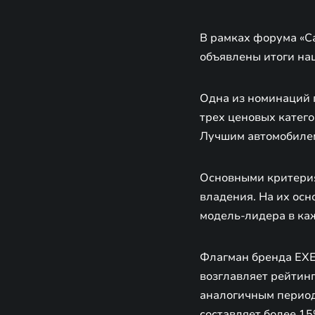
В рамках форума «Ca
объявлены итоги н
Одна из номинаций 
трех ценовых категор
Лучшим автомобилем
Основными критерия
владения. На их ос
модель-лидера в ка
Флагман бренда EXEE
возглавляет рейтин
аналогичным период
составляет более 15