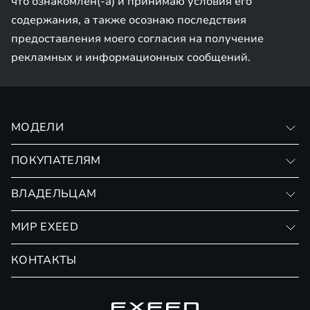
что ознакомлен(-а) и принимаю условия его
содержания, а также осознаю последствия
предоставления моего согласия на получение
рекламных и информационных сообщений.
МОДЕЛИ
VX
ПОКУПАТЕЛЯМ
RX
Записаться на тест-драйв
ВЛАДЕЛЬЦАМ
Финансовые программы
Личный кабинет
МИР EXEED
Страхование
Записаться на сервис
Обмен / Trade-in
Новости и события
КОНТАКТЫ
Сервис
Специальные предложения
Технологии EXEED
Гарантия EXEED
Корпоративным клиентам
Знаковые клиенты EXEED
Помощь на дорогах