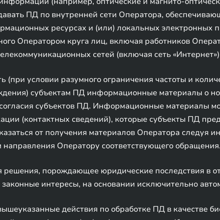
нформации (например, оптические и магнито-оптическ
редавать ПД по внутренней сети Оператора, обеспечивающ
мационных ресурсах и (или) локальных электронных п
ного Оператором круга лиц, включая работников Операто
лекоммуникационных сетей (включая сеть «Интернет»)
(при условии разумного ограничения частоты и количе
ждения) субъектам ПД информационные материалы о нов
 согласия субъектов ПД. Информационные материалы мо
ации (контактных сведений), которые субъекты ПД пре
казаться от получения материалов Оператора следуя и
м направления Оператору соответствующего обращения
 решения, порождающее юридические последствия в о
 законные интересы, на основании исключительно авто
ышеуказанные действия по обработке ПД в качестве би