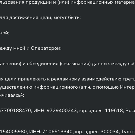
ользования продукции и (или) информационных материа
ля достижения цели, могут быть:
ной;
между мной и Оператором;
авнения) и объединения (связывания) данных между соб
 цели привлекать к рекламному взаимодействию третьи
существлению информационного (в т.ч. с помощью Интерн
ичиваясь²:
700188470, ИНН: 9729400243, юр. адрес: 119618, Росси
005980, ИНН: 7106513340, юр. адрес: 300034, Тульская