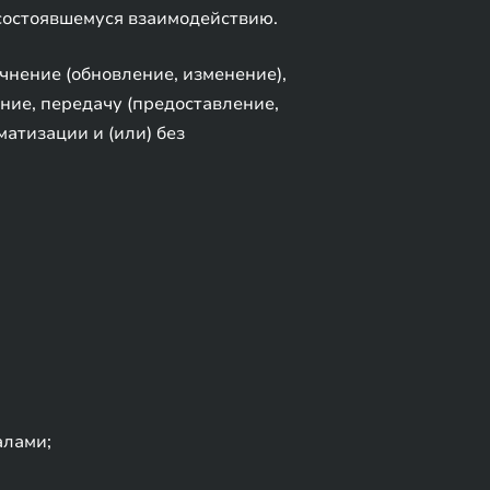
 состоявшемуся взаимодействию.
чнение (обновление, изменение),
ание, передачу (предоставление,
матизации и (или) без
алами;