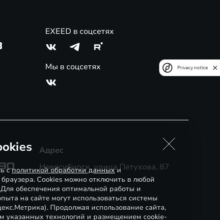
EXEED в соцсетях
3
Мы в соцсетях
Privacy notice
okies
Адрес
-90
Новосибирск, улица Петухова, 87
сь с
политикой обработки данных
и
 браузера. Cookies можно отключить в любой
. Для обеспечения оптимальной работы и
пыта на сайте могут использоваться системы
декс.Метрика). Продолжая использование сайта,
м указанных технологий и размещением cookie-